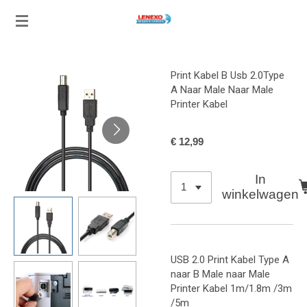
Ga
direct
naar
de
Print Kabel B Usb 2.0Type
hoofdinhoud
A Naar Male Naar Male
Printer Kabel
€ 12,99
In
winkelwagen
USB 2.0 Print Kabel Type A
naar B Male naar Male
Printer Kabel 1m/1.8m /3m
/5m