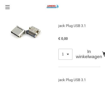
Ga
direct
naar
de
jack Plug USB 3.1
hoofdinhoud
€ 0,00
In
winkelwagen
jack Plug USB 3.1