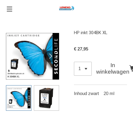
Ga
direct
naar
de
HP inkt 304BK XL
hoofdinhoud
€ 27,95
In
winkelwagen
Inhoud zwart 20 ml